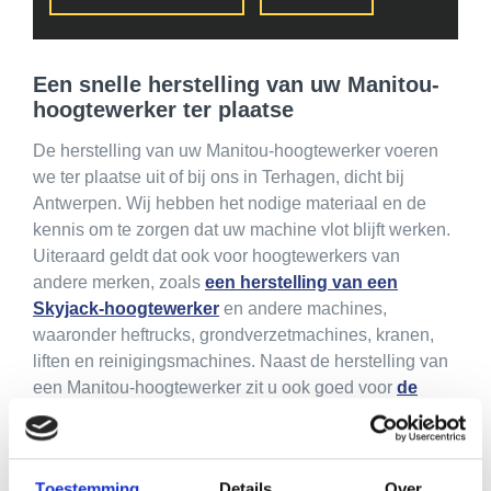
Een snelle herstelling van uw Manitou-
hoogtewerker ter plaatse
De herstelling van uw Manitou-hoogtewerker voeren
we ter plaatse uit of bij ons in Terhagen, dicht bij
Antwerpen. Wij hebben het nodige materiaal en de
kennis om te zorgen dat uw machine vlot blijft werken.
Uiteraard geldt dat ook voor hoogtewerkers van
andere merken, zoals
een herstelling van een
Skyjack-hoogtewerker
en andere machines,
waaronder heftrucks, grondverzetmachines, kranen,
liften en reinigingsmachines. Naast de herstelling van
een Manitou-hoogtewerker zit u ook goed voor
de
aankoop van een Manitou-hoogtewerker
. Zowel
nieuwe als
tweedehands hoogtewerkers
zijn
beschikbaar. Ook als u andere machines nodig heeft,
Toestemming
Details
Over