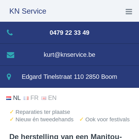
KN Service
Home
0479 22 33 49
Herstellingen
kurt@knservice.be
Nieuw
Edgard Tinelstraat 110 2850 Boom
Tweedehands
NL
FR
EN
Festivalservice
✓
Reparaties ter plaatse
✓
Nieuw én tweedehands
✓
Ook voor festivals
Crown
De herstelling van een Manitou-