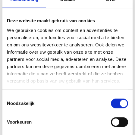
krijgt u die keuze. Zo lopen uw kosten niet onnodig op.
Profiteer van een snelle service
Deze website maakt gebruik van cookies
Heeft u een dringende herstelling nodig van uw
We gebruiken cookies om content en advertenties te
Manitou-hoogtewerker? Dan kan u ons bellen via het
personaliseren, om functies voor social media te bieden
nummer
0479/22 33 49
. Voor verdere vragen of meer
en om ons websiteverkeer te analyseren. Ook delen we
informatie, kan u ons ook altijd een bericht sturen via
informatie over uw gebruik van onze site met onze
het
online contactformulier
. Wij trachten u zo snel
partners voor social media, adverteren en analyse. Deze
mogelijk verder te helpen met onze kennis en ervaring.
partners kunnen deze gegevens combineren met andere
Contacteer ons
informatie die u aan ze heeft verstrekt of die ze hebben
verzameld op basis van uw gebruik van hun services.
Naam:
Toestemmingsselectie
Noodzakelijk
E-mail:
Voorkeuren
Telefoon: