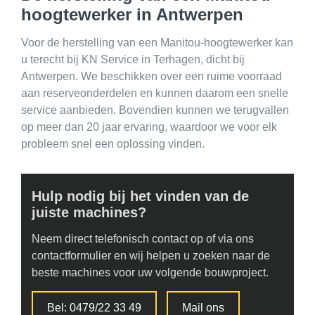
Contact
hoogtewerker in Antwerpen
Voor de herstelling van een Manitou-hoogtewerker kan
u terecht bij KN Service in Terhagen, dicht bij
Antwerpen. We beschikken over een ruime voorraad
aan reserveonderdelen en kunnen daarom een snelle
service aanbieden. Bovendien kunnen we terugvallen
op meer dan 20 jaar ervaring, waardoor we voor elk
probleem snel een oplossing vinden.
Hulp nodig bij het vinden van de
juiste machines?
Neem direct telefonisch contact op of via ons
contactformulier en wij helpen u zoeken naar de
beste machines voor uw volgende bouwproject.
Bel: 0479/22 33 49
Mail ons