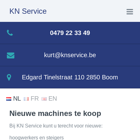
KN Service
Home
0479 22 33 49
Herstellingen
kurt@knservice.be
Nieuw
Edgard Tinelstraat 110 2850 Boom
Tweedehands
NL
FR
EN
Festivalservice
Nieuwe machines te koop
Crown
Bij KN Service kunt u terecht voor nieuwe:
hoogwerkers en steigers