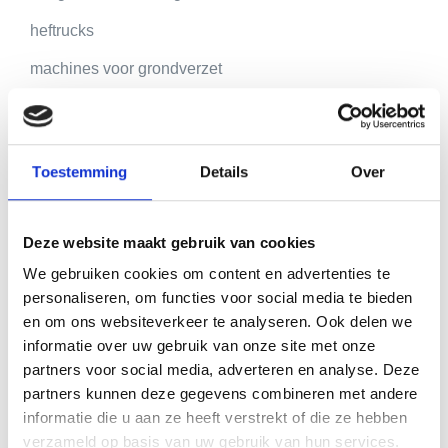
Contact
heftrucks
machines voor grondverzet
kranen en liften
energietoestellen
Toestemming
Details
Over
reinigingstoestellen
toestellen voor klimaatbeheersing
Deze website maakt gebruik van cookies
We gebruiken cookies om content en advertenties te
personaliseren, om functies voor social media te bieden
Waarom KN Service?
en om ons websiteverkeer te analyseren. Ook delen we
informatie over uw gebruik van onze site met onze
Passie voor techniek
partners voor social media, adverteren en analyse. Deze
Snelle service
partners kunnen deze gegevens combineren met andere
25 jaar ervaring
informatie die u aan ze heeft verstrekt of die ze hebben
Reparatie ter plaatse mogelijk
verzameld op basis van uw gebruik van hun services.