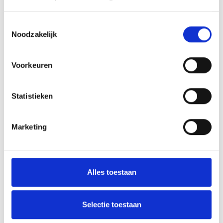
Voorraad wisselstukken
Toestemmingsselectie
Noodzakelijk
Contact info
Voorkeuren
KN Service
0479/22 33 49
Statistieken
kurt@knservice.be
Marketing
Deel Op Facebook
Alles toestaan
Deel Op Twitter
Selectie toestaan
Deel Op Google Plus